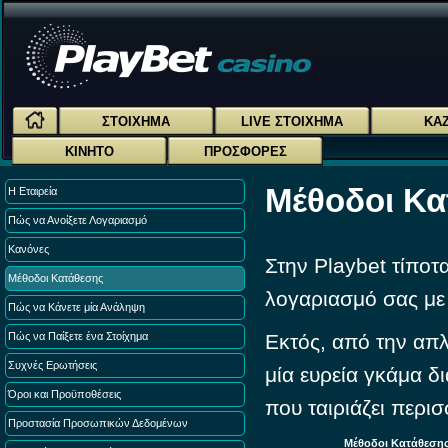
ΣΤΟΙΧΗΜΑ
LIVE ΣΤΟΙΧΗΜΑ
KAZ
ΚΙΝΗΤΟ
ΠΡΟΣΦΟΡΕΣ
Μέθοδοι Κα
H Εταιρεία
Πώς να Ανοίξετε Λογαριασμό
Κανόνες
Στην Playbet τίποτα
Μέθοδοι Κατάθεσης
λογαριασμό σας με
Πώς να Κάνετε μία Ανάληψη
Πώς να Παίξετε ένα Στοίχημα
Εκτός, από την απλ
Συχνές Ερωτήσεις
μία ευρεία γκάμα δ
Όροι και Προϋποθέσεις
που ταιριάζει περι
Προστασία Προσωπικών Δεδομένων
Μέθοδοι Κατάθεση