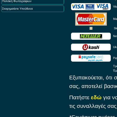
Πολιτική Φωτογραφιών
Vis
Στοιχηματίστε Υπεύθυνα
Ma
Skr
Net
Uk
Pa
Τρ
Έμ
Εξυπακούεται, ότι
σας, αποτελεί βασι
Πατήστε
εδώ
για να
τις συναλλαγές σας